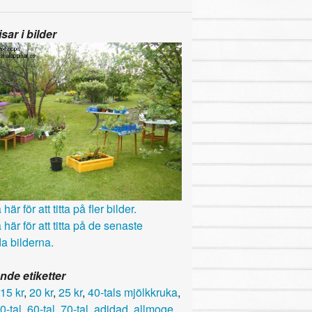
sar i bilder
här för att titta på fler bilder.
 här för att titta på de senaste
a bilderna.
nde etiketter
15 kr
,
20 kr
,
25 kr
,
40-tals mjölkkruka
,
0-tal
,
60-tal
,
70-tal
,
adidad
,
allmoge
,