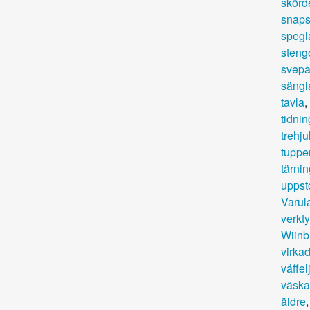
skörd
snaps
spegl
steng
svepa
sängl
tavla
,
tidnin
trehju
tuppe
tärni
uppst
Varul
verkt
Wiinb
virka
våffel
väska
äldre