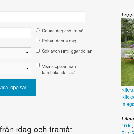
Loppi
Denna dag och framåt
Enbart denna dag
Sök även i intilliggande län
Visa loppisar man
kan boka plats på.
Klicka 
Klicka
inlagd
Likna
10 kr
,
 från idag och framåt
5 kr
,
5