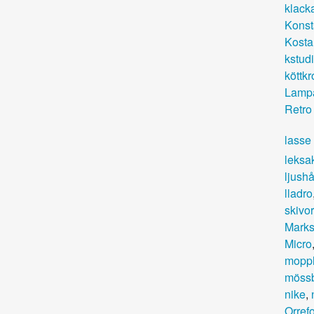
klack
Konst
Kosta
kstud
köttkr
Lamp
Retro
lasse
leksa
ljushå
lladro
skivor
Marks
Micro
mopph
möss
nike
,
Orref