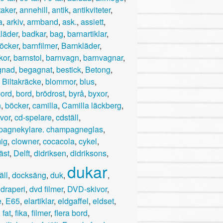
taker
,
annehill
,
antik
,
antikviteter
,
a
,
arkiv
,
armband
,
ask.
,
assiett
,
läder
,
badkar
,
bag
,
barnartiklar
,
öcker
,
barnfilmer
,
Barnkläder
,
kor
,
barnstol
,
barnvagn
,
barnvagnar
,
gnad
,
begagnat
,
bestick
,
Betong
,
,
Biltakräcke
,
blommor
,
blus
,
ord
,
bord
,
brödrost
,
byrå
,
byxor
,
n
,
böcker
,
camilla
,
Camilla läckberg
,
vor
,
cd-spelare
,
cdställ
,
agnekylare. champagneglas
,
ig
,
clowner
,
cocacola
,
cykel
,
äst
,
Delft
,
didriksen
,
didriksons
,
dukar
äll
,
docksäng
,
duk
,
,
draperi
,
dvd filmer
,
DVD-skivor
,
e
,
E65
,
elartiklar
,
eldgaffel
,
eldset
,
,
fat
,
fika
,
filmer
,
flera bord
,