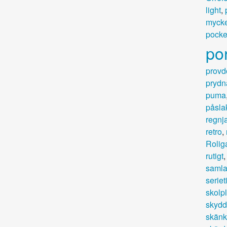
light
,
mycke
pocke
por
provd
prydn
puma
påsla
regnj
retro
,
Rolig
rutigt
samla
seriet
skolp
skydd
skänk