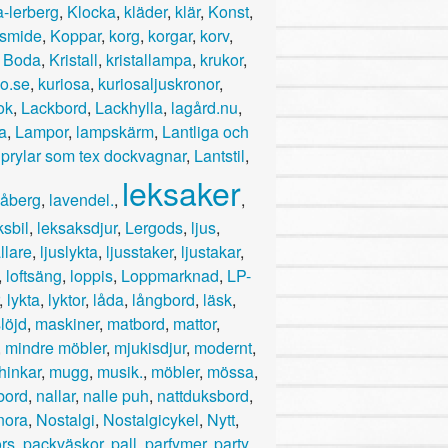
a-lerberg
,
Klocka
,
kläder
,
klär
,
Konst
,
smide
,
Koppar
,
korg
,
korgar
,
korv
,
 Boda
,
Kristall
,
kristallampa
,
krukor
,
io.se
,
kuriosa
,
kuriosaljuskronor
,
ok
,
Lackbord
,
Lackhylla
,
lagård.nu
,
a
,
Lampor
,
lampskärm
,
Lantliga och
 prylar som tex dockvagnar
,
Lantstil
,
leksaker
 åberg
,
lavendel.
,
,
ksbil
,
leksaksdjur
,
Lergods
,
ljus
,
llare
,
ljuslykta
,
ljusstaker
,
ljustakar
,
,
loftsäng
,
loppis
,
Loppmarknad
,
LP-
,
lykta
,
lyktor
,
låda
,
långbord
,
läsk
,
löjd
,
maskiner
,
matbord
,
mattor
,
,
mindre möbler
,
mjukisdjur
,
modernt
,
inkar
,
mugg
,
musik.
,
möbler
,
mössa
,
bord
,
nallar
,
nalle puh
,
nattduksbord
,
nora
,
Nostalgi
,
Nostalgicykel
,
Nytt
,
ors
,
packväskor
,
pall
,
parfymer
,
party