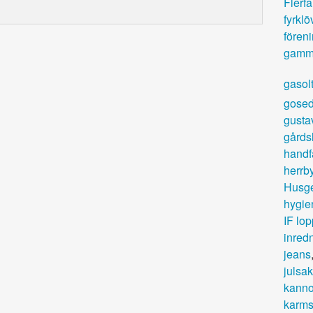
Flerfa
fyrklö
fören
gamm
gasol
gosed
gusta
gårds
handf
herrb
Husg
hygie
IF lop
inred
jeans
julsak
kanno
karms