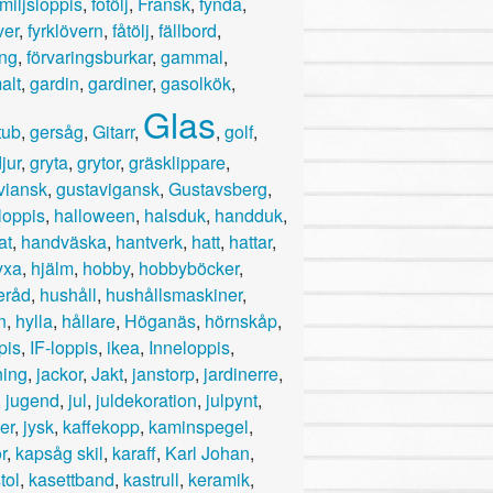
miljsloppis
,
fotölj
,
Fransk
,
fynda
,
ver
,
fyrklövern
,
fåtölj
,
fällbord
,
ing
,
förvaringsburkar
,
gammal
,
alt
,
gardin
,
gardiner
,
gasolkök
,
Glas
tub
,
gersåg
,
Gitarr
,
,
golf
,
jur
,
gryta
,
grytor
,
gräsklippare
,
viansk
,
gustavigansk
,
Gustavsberg
,
loppis
,
halloween
,
halsduk
,
handduk
,
at
,
handväska
,
hantverk
,
hatt
,
hattar
,
yxa
,
hjälm
,
hobby
,
hobbyböcker
,
eråd
,
hushåll
,
hushållsmaskiner
,
n
,
hylla
,
hållare
,
Höganäs
,
hörnskåp
,
pis
,
IF-loppis
,
ikea
,
Inneloppis
,
ning
,
jackor
,
Jakt
,
janstorp
,
jardinerre
,
,
jugend
,
jul
,
juldekoration
,
julpynt
,
er
,
jysk
,
kaffekopp
,
kaminspegel
,
r
,
kapsåg skil
,
karaff
,
Karl Johan
,
tol
,
kasettband
,
kastrull
,
keramik
,