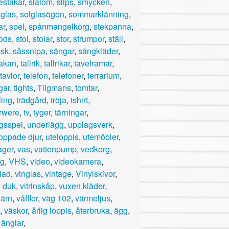
estakar
,
slalom
,
slips
,
smycken
,
glas
,
solglasögon
,
sommarklänning
,
ar
,
spel
,
spånmangelkorg
,
stekpanna
,
ods
,
stol
,
stolar
,
stor
,
strumpor
,
ställ
,
sk
,
såssnipa
,
sängar
,
sängkläder
,
akan
,
tallrik
,
tallrikar
,
tavelramar
,
tavlor
,
telefon
,
telefoner
,
terrarium
,
gar
,
tights
,
Tilgmans
,
tomtar
,
ling
,
trädgård
,
tröja
,
tshirt
,
rwere
,
tv
,
tyger
,
tärningar
,
ngsspel
,
underlägg
,
upplagsverk
,
oppade djur
,
uteloppis
,
utemöbler
,
ager
,
vas
,
vattenpump
,
vedkorg
,
yg
,
VHS
,
video
,
videokamera
,
lad
,
vinglas
,
vintage
,
Vinylskivor
,
d duk
,
vitrinskåp
,
vuxen kläder
,
järn
,
våfflor
,
väg 102
,
värmeljus
,
,
väskor
,
årlig loppis
,
återbruka
,
ägg
,
,
änglar
,