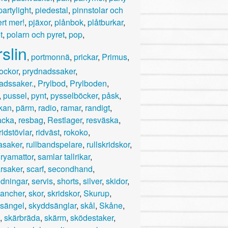
partylight
,
piedestal
,
pinnstolar och
rt mer!
,
pjäxor
,
plånbok
,
plåtburkar
,
t
,
polarn och pyret
,
pop
,
slin
,
portmonnä
,
prickar
,
Primus
,
ockor
,
prydnadssaker
,
adssaker.
,
Prylbod
,
Prylboden
,
,
pussel
,
pynt
,
pysselböcker
,
påsk
,
kan
,
pärm
,
radio
,
ramar
,
randigt
,
acka
,
resbag
,
Restlager
,
resväska
,
ridstövlar
,
ridväst
,
rokoko
,
asaker
,
rullbandspelare
,
rullskridskor
,
,
ryamattor
,
samlar tallrikar
,
rsaker
,
scarf
,
secondhand
,
idningar
,
servis
,
shorts
,
silver
,
skidor
,
lancher
,
skor
,
skridskor
,
Skurup
,
sängel
,
skyddsänglar
,
skål
,
Skåne
,
,
skärbräda
,
skärm
,
sködestaker
,