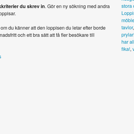
stora
kriterier du skrev in
. Gör en ny sökning med andra
Loppi
loppisar.
möble
tavlor
om du känner att den loppisen du letar efter borde
prylar
adsfritt och ett bra sätt att få fler besökare till
har al
fika!
,
s