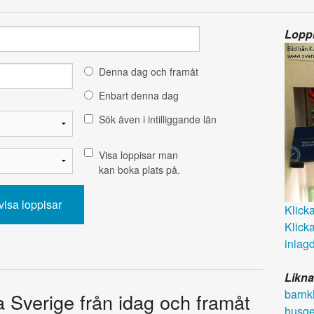
Loppi
Denna dag och framåt
Enbart denna dag
Sök även i intilliggande län
Visa loppisar man
kan boka plats på.
Klicka 
Klicka
inlagd
Likna
barnk
a Sverige från idag och framåt
husge