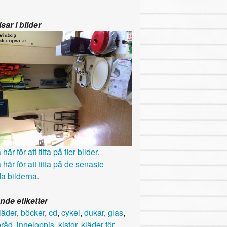
sar i bilder
här för att titta på fler bilder.
 här för att titta på de senaste
a bilderna.
nde etiketter
läder
,
böcker
,
cd
,
cykel
,
dukar
,
glas
,
råd
,
inneloppis
,
kistor
,
kläder för