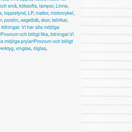
 och små
,
köksoffa
,
lampor
,
Linne
,
s
,
loppisfynd
,
LP
,
mattor
,
motorcykel
,
r
,
porslin
,
segelbåt
,
skor
,
tallrikar
,
,
tidningar. Vi har alla möjliga
!Provrum och billigt fika
,
tidningar.Vi
la möjliga prylar!Provrum och billigt
verktyg
,
vinglas
,
ölglas
,