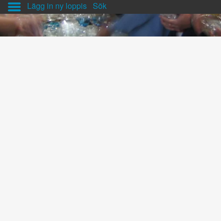
Lägg in ny loppis
Sök