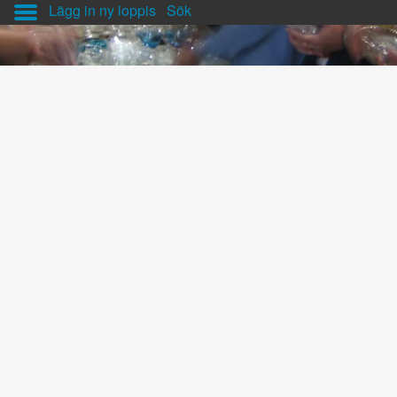
Lägg in ny loppis
Sök