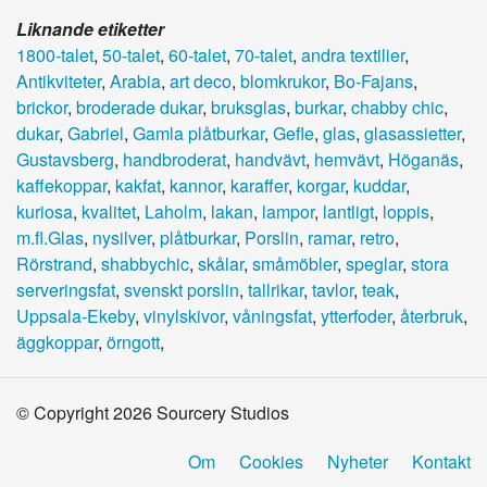
Liknande etiketter
1800-talet
,
50-talet
,
60-talet
,
70-talet
,
andra textilier
,
Antikviteter
,
Arabia
,
art deco
,
blomkrukor
,
Bo-Fajans
,
brickor
,
broderade dukar
,
bruksglas
,
burkar
,
chabby chic
,
dukar
,
Gabriel
,
Gamla plåtburkar
,
Gefle
,
glas
,
glasassietter
,
Gustavsberg
,
handbroderat
,
handvävt
,
hemvävt
,
Höganäs
,
kaffekoppar
,
kakfat
,
kannor
,
karaffer
,
korgar
,
kuddar
,
kuriosa
,
kvalitet
,
Laholm
,
lakan
,
lampor
,
lantligt
,
loppis
,
m.fl.Glas
,
nysilver
,
plåtburkar
,
Porslin
,
ramar
,
retro
,
Rörstrand
,
shabbychic
,
skålar
,
småmöbler
,
speglar
,
stora
serveringsfat
,
svenskt porslin
,
tallrikar
,
tavlor
,
teak
,
Uppsala-Ekeby
,
vinylskivor
,
våningsfat
,
ytterfoder
,
återbruk
,
äggkoppar
,
örngott
,
© Copyright 2026 Sourcery Studios
Om
Cookies
Nyheter
Kontakt