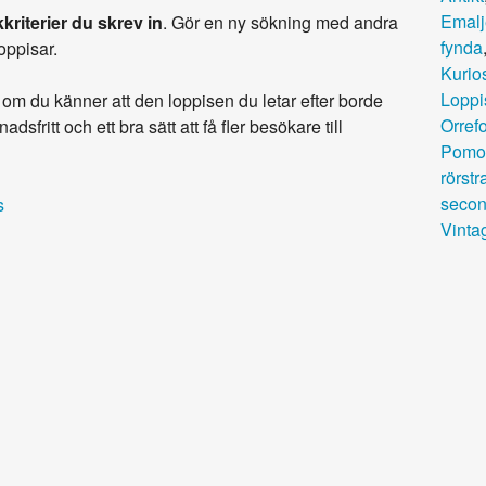
Emalj
kriterier du skrev in
. Gör en ny sökning med andra
fynda
loppisar.
Kurio
Loppi
om du känner att den loppisen du letar efter borde
Orref
adsfritt och ett bra sätt att få fler besökare till
Pomo
rörstr
secon
s
Vinta