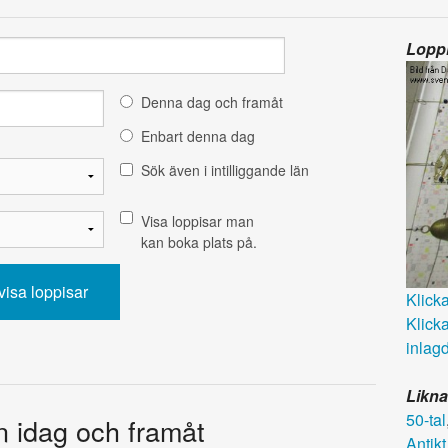
Loppi
Denna dag och framåt
Enbart denna dag
Sök även i intilliggande län
Visa loppisar man
kan boka plats på.
Klicka 
Klicka
inlagd
Likna
50-tal
ån idag och framåt
Antikt