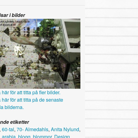
sar i bilder
här för att titta på fler bilder.
 här för att titta på de senaste
a bilderna.
nde etiketter
,
60-tal
,
70- Almedahls
,
Anita Nylund
,
,
arabia
,
blogg
,
blommor
,
Design
,