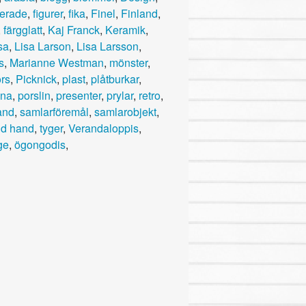
erade
,
figurer
,
fika
,
Finel
,
Finland
,
,
färgglatt
,
Kaj Franck
,
Keramik
,
sa
,
Lisa Larson
,
Lisa Larsson
,
s
,
Marianne Westman
,
mönster
,
ors
,
Picknick
,
plast
,
plåtburkar
,
na
,
porslin
,
presenter
,
prylar
,
retro
,
and
,
samlarföremål
,
samlarobjekt
,
d hand
,
tyger
,
Verandaloppis
,
ge
,
ögongodis
,