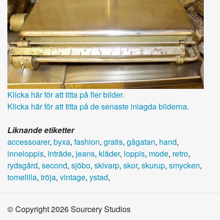
Klicka här för att titta på fler bilder.
Klicka här för att titta på de senaste inlagda bilderna.
Liknande etiketter
accessoarer
,
byxa
,
fashion
,
gratis
,
gågatan
,
hand
,
inneloppis
,
inträde
,
jeans
,
kläder
,
loppis
,
mode
,
retro
,
rydsgård
,
second
,
sjöbo
,
skivarp
,
skor
,
skurup
,
smycken
,
tomelilla
,
tröja
,
vintage
,
ystad
,
© Copyright 2026 Sourcery Studios