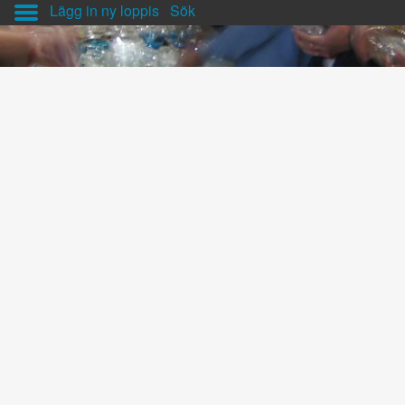
Lägg in ny loppis
Sök