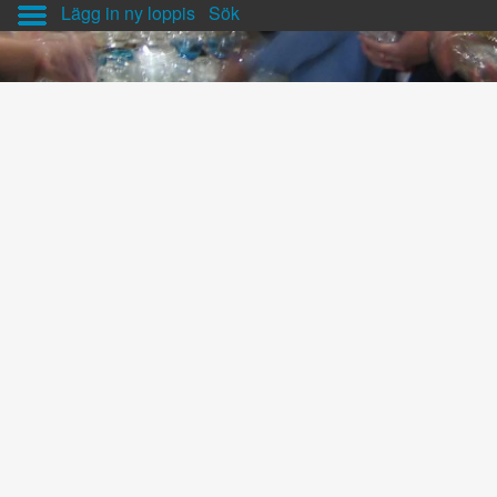
Lägg in ny loppis
Sök