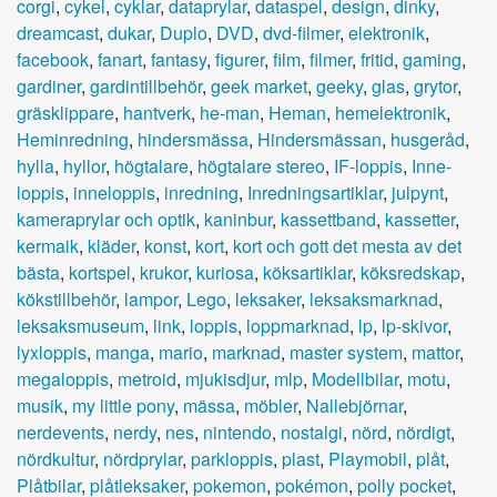
corgi
,
cykel
,
cyklar
,
dataprylar
,
dataspel
,
design
,
dinky
,
dreamcast
,
dukar
,
Duplo
,
DVD
,
dvd-filmer
,
elektronik
,
facebook
,
fanart
,
fantasy
,
figurer
,
film
,
filmer
,
fritid
,
gaming
,
gardiner
,
gardintillbehör
,
geek market
,
geeky
,
glas
,
grytor
,
gräsklippare
,
hantverk
,
he-man
,
Heman
,
hemelektronik
,
Heminredning
,
hindersmässa
,
Hindersmässan
,
husgeråd
,
hylla
,
hyllor
,
högtalare
,
högtalare stereo
,
IF-loppis
,
Inne-
loppis
,
inneloppis
,
inredning
,
Inredningsartiklar
,
julpynt
,
kameraprylar och optik
,
kaninbur
,
kassettband
,
kassetter
,
kermaik
,
kläder
,
konst
,
kort
,
kort och gott det mesta av det
bästa
,
kortspel
,
krukor
,
kuriosa
,
köksartiklar
,
köksredskap
,
kökstillbehör
,
lampor
,
Lego
,
leksaker
,
leksaksmarknad
,
leksaksmuseum
,
link
,
loppis
,
loppmarknad
,
lp
,
lp-skivor
,
lyxloppis
,
manga
,
mario
,
marknad
,
master system
,
mattor
,
megaloppis
,
metroid
,
mjukisdjur
,
mlp
,
Modellbilar
,
motu
,
musik
,
my little pony
,
mässa
,
möbler
,
Nallebjörnar
,
nerdevents
,
nerdy
,
nes
,
nintendo
,
nostalgi
,
nörd
,
nördigt
,
nördkultur
,
nördprylar
,
parkloppis
,
plast
,
Playmobil
,
plåt
,
Plåtbilar
,
plåtleksaker
,
pokemon
,
pokémon
,
polly pocket
,