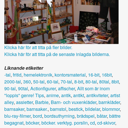
Klicka här för att titta på fler bilder.
Klicka här för att titta på de senaste inlagda bilderna.
Liknande etiketter
-tal
,
fritid
,
hemelektronik
,
kontorsmaterial
,
16-bit
,
16bit
,
2000-tal
,
360
,
50-tal
,
60-tal
,
70-tal
,
8-bit
,
80-tal
,
80tal
,
8bit
,
90-tal
,
90tal
,
Actionfigurer
,
affischer
,
Allt som är inom
"loppis" genre! Tips
,
anime
,
antik
,
antikt
,
antikviteter
,
artist
alley
,
assietter
,
Barbie
,
Barn- och vuxenkläder
,
barnkläder
,
barnsaker
,
barnsaker.
,
barnstol
,
bestick
,
bildelar
,
blommor
,
blu-ray-filmer
,
bord
,
bordsuthyrning
,
brädspel
,
båtar
,
bättre
begagnat
,
böcker
,
böcker. verktyg. porslin
,
cd
,
cd-skivor
,