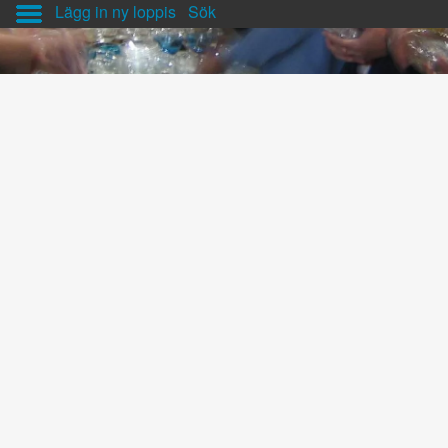
Lägg in ny loppis
Sök