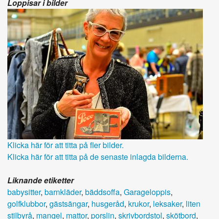
Loppisar i bilder
Klicka här för att titta på fler bilder.
Klicka här för att titta på de senaste inlagda bilderna.
Liknande etiketter
babysitter
,
barnkläder
,
bäddsoffa
,
Garageloppis
,
golfklubbor
,
gästsängar
,
husgeråd
,
krukor
,
leksaker
,
liten
stilbyrå
,
mangel
,
mattor
,
porslin
,
skrivbordstol
,
skötbord
,