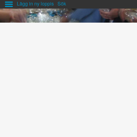
Lägg in ny loppis
Sök