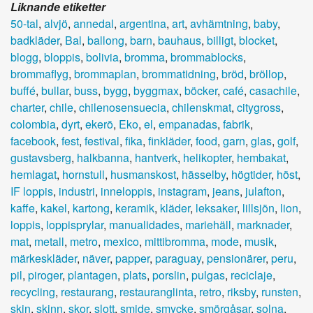
Liknande etiketter
50-tal
,
alvjö
,
annedal
,
argentina
,
art
,
avhämtning
,
baby
,
badkläder
,
Bal
,
ballong
,
barn
,
bauhaus
,
billigt
,
blocket
,
blogg
,
bloppis
,
bolivia
,
bromma
,
brommablocks
,
brommaflyg
,
brommaplan
,
brommatidning
,
bröd
,
bröllop
,
buffé
,
bullar
,
buss
,
bygg
,
byggmax
,
böcker
,
café
,
casachile
,
charter
,
chile
,
chilenosensuecia
,
chilenskmat
,
citygross
,
colombia
,
dyrt
,
ekerö
,
Eko
,
el
,
empanadas
,
fabrik
,
facebook
,
fest
,
festival
,
fika
,
finkläder
,
food
,
garn
,
glas
,
golf
,
gustavsberg
,
halkbanna
,
hantverk
,
helikopter
,
hembakat
,
hemlagat
,
hornstull
,
husmanskost
,
hässelby
,
högtider
,
höst
,
IF loppis
,
industri
,
inneloppis
,
instagram
,
jeans
,
julafton
,
kaffe
,
kakel
,
kartong
,
keramik
,
kläder
,
leksaker
,
lillsjön
,
lion
,
loppis
,
loppisprylar
,
manualidades
,
mariehäll
,
marknader
,
mat
,
metall
,
metro
,
mexico
,
mittibromma
,
mode
,
musik
,
märkeskläder
,
näver
,
papper
,
paraguay
,
pensionärer
,
peru
,
pil
,
piroger
,
plantagen
,
plats
,
porslin
,
pulgas
,
reciclaje
,
recycling
,
restaurang
,
restauranglinta
,
retro
,
riksby
,
runsten
,
skin
,
skinn
,
skor
,
slott
,
smide
,
smycke
,
smörgåsar
,
solna
,