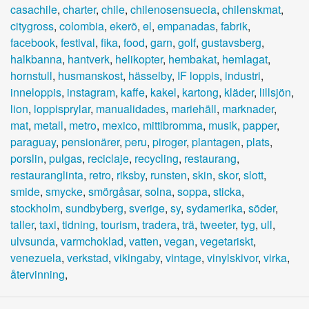
casachile
,
charter
,
chile
,
chilenosensuecia
,
chilenskmat
,
citygross
,
colombia
,
ekerö
,
el
,
empanadas
,
fabrik
,
facebook
,
festival
,
fika
,
food
,
garn
,
golf
,
gustavsberg
,
halkbanna
,
hantverk
,
helikopter
,
hembakat
,
hemlagat
,
hornstull
,
husmanskost
,
hässelby
,
IF loppis
,
industri
,
inneloppis
,
instagram
,
kaffe
,
kakel
,
kartong
,
kläder
,
lillsjön
,
lion
,
loppisprylar
,
manualidades
,
mariehäll
,
marknader
,
mat
,
metall
,
metro
,
mexico
,
mittibromma
,
musik
,
papper
,
paraguay
,
pensionärer
,
peru
,
piroger
,
plantagen
,
plats
,
porslin
,
pulgas
,
reciclaje
,
recycling
,
restaurang
,
restauranglinta
,
retro
,
riksby
,
runsten
,
skin
,
skor
,
slott
,
smide
,
smycke
,
smörgåsar
,
solna
,
soppa
,
sticka
,
stockholm
,
sundbyberg
,
sverige
,
sy
,
sydamerika
,
söder
,
taller
,
taxi
,
tidning
,
tourism
,
tradera
,
trä
,
tweeter
,
tyg
,
ull
,
ulvsunda
,
varmchoklad
,
vatten
,
vegan
,
vegetariskt
,
venezuela
,
verkstad
,
vikingaby
,
vintage
,
vinylskivor
,
virka
,
återvinning
,