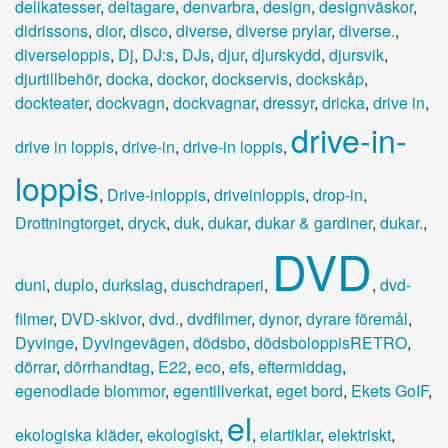
delikatesser
,
deltagare
,
denvarbra
,
design
,
designväskor
,
didrissons
,
dior
,
disco
,
diverse
,
diverse prylar
,
diverse.
,
diverseloppis
,
Dj
,
DJ:s
,
DJs
,
djur
,
djurskydd
,
djursvik
,
djurtillbehör
,
docka
,
dockor
,
dockservis
,
dockskåp
,
dockteater
,
dockvagn
,
dockvagnar
,
dressyr
,
dricka
,
drive in
,
drive-in-
drive in loppis
,
drive-in
,
drive-in loppis
,
loppis
,
Drive-inloppis
,
driveinloppis
,
drop-in
,
Drottningtorget
,
dryck
,
duk
,
dukar
,
dukar & gardiner
,
dukar.
,
DVD
duni
,
duplo
,
durkslag
,
duschdraperi
,
,
dvd-
filmer
,
DVD-skivor
,
dvd.
,
dvdfilmer
,
dynor
,
dyrare föremål
,
Dyvinge
,
Dyvingevägen
,
dödsbo
,
dödsboloppisRETRO
,
dörrar
,
dörrhandtag
,
E22
,
eco
,
efs
,
eftermiddag
,
egenodlade blommor
,
egentillverkat
,
eget bord
,
Ekets GoIF
,
el
ekologiska kläder
,
ekologiskt
,
,
elartiklar
,
elektriskt
,