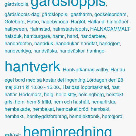
gårdslopiis
,
,
gårdsloppis-dag
,
gårdsloppis.
,
gästhamn
,
gödselspridare
,
Göteborg
,
Habo
,
hagebyhöga
,
Haglöf
,
Halland
,
hallmöbel
,
halloween
,
Halmstad
,
halmstadsloppis
,
HALNAGAMMALT
,
halsduk
,
hamburgare
,
hamn
,
hand
,
handarbete
,
handarbeten
,
handduk
,
handdukar
,
handfat
,
handgjort
,
handverktyg
,
handväska
,
handväskor
,
haninge
,
hantverk
,
Hantverkarnas vallby
,
Har du
eget bord med så kostar det ingenting.Lördagen den 28
maj 2011 kl 10.00 - 15.00.
,
Harlösa loppmarknad
,
hatt
,
hattar
,
Hedemora
,
helg
,
hello kitty
,
helsingborg
,
helstekt
gris
,
hem
,
hem & fritid
,
hem och hushåll
,
hemartiklar
,
hembakade
,
hembakat
,
hembakat bröd
,
hembakt
,
hembakt.
,
hembygdsförening
,
hemelektronik
,
hemgjord
heminredning
saft/sylt
,
,