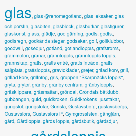
glas
,
glas @rehomegotland
,
glas leksaker
,
glas
och porslin
,
glasbiten
,
glasblock
,
glasburkar
,
glasfigurer
,
glaskonst
,
glass
,
glädje
,
god gärning
,
godis
,
godis.
,
godisregn
,
godkända stegar
,
godsaker
,
golf
,
golfklubbor
,
goodwill
,
gosedjur
,
gotland
,
gotlandloppis
,
grafströms
,
grammofon
,
granar
,
grannloppis
,
grannloppis loppis
,
grannskap
,
gratis
,
gratis entré
,
gratis inträde
,
gratis
säljplats
,
gratisloppis
,
gravidkläder
,
grejer
,
grilad korv
,
grill
,
grillad korv
,
grillning
,
gris
,
gruppen "Skarpnäcks loppis"
,
gryta
,
grytor
,
gränby
,
gränby centrum
,
gränbyloppis
,
gräsklippare
,
gräsmattan
,
gröndal
,
Gröndals båtklubb
,
gubbängen
,
guld
,
guldkroken
,
Guldkrokens ljusstakar
,
gungstol
,
gungstolar
,
Gunsta
,
Gustavsberg
,
gustavsbergs
,
Gustavsfors
,
Gustavsfors IF
,
Gymgrossisten
,
gångjärn
,
gård
,
Gårdloppis
,
gårds loppis
,
gårdsbutik
,
gårdsdjur
,
gårdsloppis