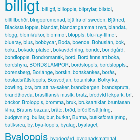
billigt
,
billigt!
,
billoppis
,
bilprylar
,
bilstol
,
biltillbehör
,
bingopromenad
,
bjällra of sweden
,
Bjärred
,
Blacksta loppis
,
blandat
,
blandat gammalt nytt
,
blandat.
,
blogg
,
blomkrukor
,
blommor
,
bloppis
,
blu-ray-filmer
,
blueray
,
blus
,
bobbycar
,
Boda
,
boende
,
Bohuslän
,
bok
,
boka
,
bokade platser
,
bokavdelning
,
bonde
,
bondgård
,
bondloppis
,
Bondromantik
,
bord
,
Bord finns att boka
,
bordshyra
,
BORDSLAMPOR
,
bordsloppis
,
bordsloppis.
,
borensberg
,
Borlänge
,
borslin
,
bortskänkes
,
borås
,
bostadsrättsloppis
,
Bosvedjan
,
botaniska
,
Botkyrka
,
bowling
,
bra
,
bra att ha-saker
,
brandbergen
,
brandspruta
,
brandthovda
,
brasiliansk musik
,
bratz
,
bredvid lekpark
,
brf
,
brickor
,
Broloppis
,
bromma
,
bruk
,
bruksartiklar
,
brunfasan
kina
,
Bruuns bazaar
,
bråte
,
bröd
,
brödförsäljning
,
budgivning
,
bullar
,
bur
,
burkar
,
Burma
,
butiksförsäljning
,
butiksrea
,
by
,
bya-loppis
,
byalag
,
byalaget
,
Byaloppis
,
bygdegård
,
byggnadsmaterial
,