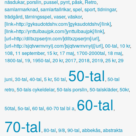
näsdukar
,
porslin
,
pussel
,
pynt
,
påsk
,
Retro
,
samlarmarknad
,
samlartallrikar
,
spel
,
sport
,
tidningar
,
trädgård
,
tärningsspel
,
vaser
,
väskor
,
[link=http://gyksudotdshv.com/]gyksudotdshv[/link]
,
[link=http://ynttulbaujpk.com/]ynttulbaujpk[/link]
,
[url=http://diltxzpserjm.com/]diltxzpserjm[/url]
,
[url=http://sjqtvwmvnyij.com/]sjqtvwmvnyij[/url]
,
00-tal
,
10 kr
,
108
,
11 september
,
15 kr
,
17 maj
,
1700-2000tal
,
18 maj
,
1800-tal
,
19
,
1950-tal
,
20 kr
,
2017
,
2018
,
2019
,
25 kr
,
29
50-tal
juni
,
30-tal
,
40-tal
,
5 kr
,
50 tal
,
,
50-tal
retro
,
50-tals cykeldelar
,
50-tals porslin
,
50-talskläder
,
50kr
,
60-tal
50tal
,
5o-tal
,
60 tal
,
60-70 tal bl a
,
,
70-tal
,
80-tal
,
9/8
,
90-tal
,
abbekås
,
abstrakta