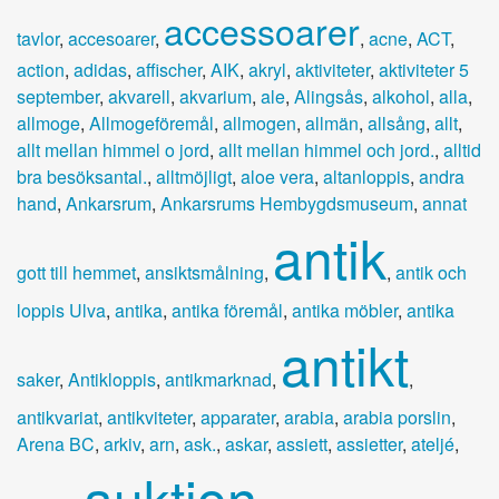
accessoarer
tavlor
,
accesoarer
,
,
acne
,
ACT
,
action
,
adidas
,
affischer
,
AIK
,
akryl
,
aktiviteter
,
aktiviteter 5
september
,
akvarell
,
akvarium
,
ale
,
Alingsås
,
alkohol
,
alla
,
allmoge
,
Allmogeföremål
,
allmogen
,
allmän
,
allsång
,
allt
,
allt mellan himmel o jord
,
allt mellan himmel och jord.
,
alltid
bra besöksantal.
,
alltmöjligt
,
aloe vera
,
altanloppis
,
andra
hand
,
Ankarsrum
,
Ankarsrums Hembygdsmuseum
,
annat
antik
gott till hemmet
,
ansiktsmålning
,
,
antik och
loppis Ulva
,
antika
,
antika föremål
,
antika möbler
,
antika
antikt
saker
,
Antikloppis
,
antikmarknad
,
,
antikvariat
,
antikviteter
,
apparater
,
arabia
,
arabia porslin
,
Arena BC
,
arkiv
,
arn
,
ask.
,
askar
,
assiett
,
assietter
,
ateljé
,
auktion