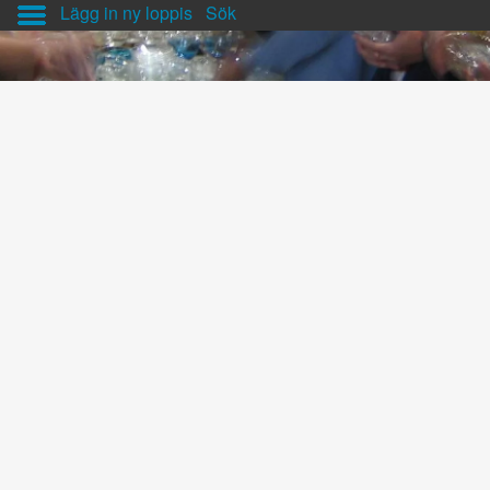
Lägg in ny loppis
Sök