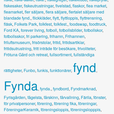
fiskesaker
,
fiskeutrustningar
,
fivelstad
,
flaskor
,
flea market
,
fleamarket
,
fler säljare
,
flera säljare
,
flertalet säljare med
blandade fynd.
,
flickkläder
,
flytt
,
flyttloppis
,
flyttrensning
,
fläsk
,
Folkets Park
,
folkfest
,
folkfest.
,
foodswap
,
foodtruck
,
Ford KA
,
forever living
,
fotboll
,
fotbollsbilder
,
fotbollskor
,
fotbollsskor
,
fri parkering
,
frihamn
,
Frihamnen
,
friluftsmuseum
,
frisörstolar
,
fritid
,
fritidsartiklar
,
fritidsutrustning
,
fritt inträde för besökare
,
frivoliteter
,
Frötuna Gård och retreat
,
fullsortiment
,
fullständiga
fynd
rättigheter
,
Funbo
,
funkis
,
funktionärer
,
,
Fynda
,
fynda.
,
fyndbord
,
Fyndmarknad
,
Fyrisgården
,
fågelsta
,
fårskinn
,
fårvallning
,
Färila
,
fönster
,
för privatpersoner
,
förening
,
förening fika
,
föreningar
,
FöreningarKeramik
,
föreningsloppis
,
föreningslopppis
,