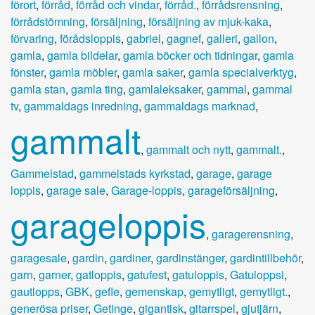
förort
,
förråd
,
förråd och vindar
,
förråd.
,
förrådsrensning
,
förrådstömning
,
försäljning
,
försäljning av mjuk-kaka
,
förvaring
,
förådsloppis
,
gabriel
,
gagnef
,
galleri
,
gallon
,
gamla
,
gamla bildelar
,
gamla böcker och tidningar
,
gamla
fönster
,
gamla möbler
,
gamla saker
,
gamla specialverktyg
,
gamla stan
,
gamla ting
,
gamlaleksaker
,
gammal
,
gammal
tv
,
gammaldags inredning
,
gammaldags marknad
,
gammalt
,
gammalt och nytt
,
gammalt.
,
Gammelstad
,
gammelstads kyrkstad
,
garage
,
garage
loppis
,
garage sale
,
Garage-loppis
,
garageförsäljning
,
garageloppis
,
garagerensning
,
garagesale
,
gardin
,
gardiner
,
gardinstänger
,
gardintillbehör
,
garn
,
garner
,
gatloppis
,
gatufest
,
gatuloppis
,
Gatuloppsi
,
gautlopps
,
GBK
,
gefle
,
gemenskap
,
gemytligt
,
gemytligt.
,
generösa priser
,
Getinge
,
gigantisk
,
gitarrspel
,
gjutjärn
,