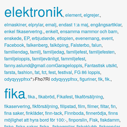
elektronik
,
element
,
elgrejer.
,
elmaskiner
,
elprylar
,
emalj
,
endast 1:a maj
,
engångsartiklar
,
enkel fikaservering.
,
enkelt
,
ensamma mammor och barn
,
enskede
,
EP
,
erbjudande
,
etiopien
,
evenemang
,
event
,
Facebook
,
falkenberg
,
falköping
,
Falsterbo
,
falun
,
familiendag
,
familj
,
familjedag
,
familjefest
,
familjefesten
,
familjeloppis
,
familjevänligt
,
fammiljefest
,
fanny.aslund@gmail.comGarageloppis
,
Fantastisk utsikt
,
farsta
,
fashion
,
fat
,
fct
,
fest
,
festival
,
FG 86 loppis
,
odyqyyypfrxx
">Fho7Rl
odyqyyypfrxx
,
figuriner
,
fik
,
fik.
,
fika
,
fika.
,
fikabröd
,
Fikafest
,
fikaförsäljning
,
fikaservering
,
fikförsäljning
,
filipstad
,
film
,
filmer
,
filtar
,
fin
,
fina saker
,
finkläder
,
finn-tack
,
Finnboda
,
finnerödja
,
finns
möjlighet att hyra bord för 100:-
,
finporslin
,
Fisk
,
fiskdamm
,
fiske
,
fiske-saker
,
fiske.
,
fiskegrejjer
,
fiskeklubb
,
fiskeprylar
,