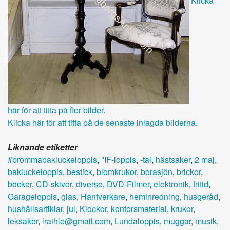
Klicka
här för att titta på fler bilder.
Klicka här för att titta på de senaste inlagda bilderna.
Liknande etiketter
#brommabakluckeloppis
,
''IF-loppis
,
-tal
,
hästsaker
,
2 maj
,
bakluckeloppis
,
bestick
,
blomkrukor
,
borasjön
,
brickor
,
böcker
,
CD-skivor
,
diverse
,
DVD-Filmer
,
elektronik
,
fritid
,
Garageloppis
,
glas
,
Hantverkare
,
heminredning
,
husgeråd
,
hushållsartiklar
,
jul
,
Klockor
,
kontorsmaterial
,
krukor
,
leksaker
,
lraihle@gmail.com
,
Lundaloppis
,
muggar
,
musik
,