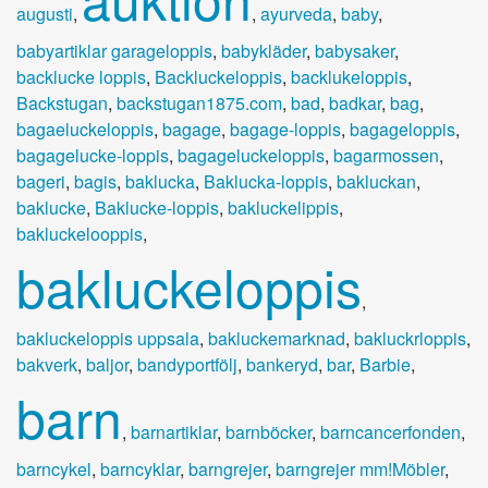
augusti
,
,
ayurveda
,
baby
,
babyartiklar garageloppis
,
babykläder
,
babysaker
,
backlucke loppis
,
Backluckeloppis
,
backlukeloppis
,
Backstugan
,
backstugan1875.com
,
bad
,
badkar
,
bag
,
bagaeluckeloppis
,
bagage
,
bagage-loppis
,
bagageloppis
,
bagagelucke-loppis
,
bagageluckeloppis
,
bagarmossen
,
bageri
,
bagis
,
baklucka
,
Baklucka-loppis
,
bakluckan
,
baklucke
,
Baklucke-loppis
,
bakluckelippis
,
bakluckelooppis
,
bakluckeloppis
,
bakluckeloppis uppsala
,
bakluckemarknad
,
bakluckrloppis
,
bakverk
,
baljor
,
bandyportfölj
,
bankeryd
,
bar
,
Barbie
,
barn
,
barnartiklar
,
barnböcker
,
barncancerfonden
,
barncykel
,
barncyklar
,
barngrejer
,
barngrejer mm!Möbler
,