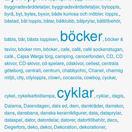
byggnadsvårddetaljer
,
byggnadsvårdsdetaljer
,
byloppis
,
byrå
,
byt
,
bytes
,
byxor
,
både kuriosa och möbler. loppis.
,
båstad
,
båt loppis
,
båtar
,
båtklubb
,
båtprylar
,
båttillbehör
,
böcker
bäbis
,
bär
,
bästa loppisen
,
,
böcker &
tavlor
,
böcker mm
,
böcker.
,
cafe
,
café
,
café sockenstugan
,
café.
,
Cajsa Wargs torg
,
camping
,
cancerfonden
,
CD
,
CD
skivor
,
CD-skivor
,
cd-spelare
,
cdskivor
,
cellest
,
centrala
göteborg
,
centralt
,
centrum
,
chabbychic
,
Chanel
,
charmig
miljö
,
city
,
cityloppis
,
clown
,
cocacola
,
cowboy
,
cyckar
,
cyklar
cykel
,
cykelkarbidlampa
,
,
cyklar.
,
dagis
,
Dalarna
,
Dalendagen
,
dals ed
,
dam
,
damkläder
,
damskor
,
dans
,
dansbana
,
danska keramikfigurer
,
data
,
dataprylar
,
dataspel
,
dator
,
datordelar
,
datorer
,
datortillbehör
,
deco
,
Degerfors
,
deko
,
dekor
,
Dekoration
,
dekorationer
,