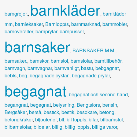
barnkläder
barngrejer.
,
,
barnkläder
mm
,
barnleksaker
,
Barnloppis
,
barnmarknad
,
barnmöbler
,
barnoveraller
,
barnprylar
,
barnpussel
,
barnsaker
,
BARNSAKER M.M.
,
barnsaker.
,
barnskor
,
barnstol
,
barnstolar
,
barntillbehör
,
barnvagn
,
barnvagnar
,
barnvänligt
,
bastu
,
bebgagnat
,
bebis
,
beg
,
begagnade cyklar.
,
begagnade prylar
,
begagnat
,
begagnat och second hand
,
begangnat
,
begegnat
,
belysning
,
Bengtsfors
,
bensin
,
Bergsåker
,
berså
,
bestick
,
bestik
,
besökare
,
betong
,
betongkrukor
,
bijouterier
,
bil
,
bil loppis
,
bilar
,
bilbarnstol
,
bilbarnstolar
,
bildelar
,
billig
,
billig loppis
,
billiga varor
,