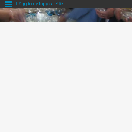
Lägg in ny loppis
Sök