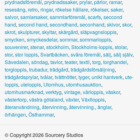
prydnadsföremål
,
prydnadssaker
,
prylar
,
pärlor
,
ramar
,
resesäng
,
retro
,
ringar
,
rökelse hållare
,
rökelser
,
saker
,
salvor
,
samlarsaker
,
sammlarföremål
,
scarfs
,
seccond
hand
,
second hand
,
secondhand
,
seconhand
,
skivor
,
skor
,
skrot
,
skulpturer
,
skyltar
,
skärgård
,
släpvagnsloppis
,
smycken
,
smyckesdelar
,
sommar
,
sommarloppis
,
souvenirer
,
stenar
,
stockholm
,
Stockholms-loppis
,
stolar
,
stor
,
stor loppis
,
Svartbäcken
,
svåra föremål
,
sälj
,
sälj själv
,
Sävedalen
,
söndag
,
tavlor
,
teater
,
textil
,
torg
,
torghandel
,
torgloppis
,
trubadur
,
trädgård
,
trädgårdsförsäljning
,
trädgårdsprylar
,
tvålar
,
tvättnötter
,
tyger
,
unikt hantverk
,
ute-
loppis
,
uteloppis
,
Utomhus
,
utomhusauktion
,
utomhusmarknad
,
verktyg
,
vintage
,
vårloppis
,
väskor
,
västertorp
,
västra götaland
,
växter
,
Växtloppis
,
återanvändning
,
återvinning
,
återvinning.
,
änglar
,
örhängen
,
Östhammar
,
© Copyright 2026 Sourcery Studios