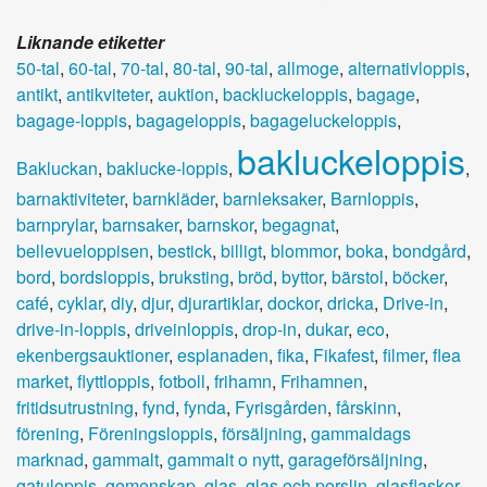
Liknande etiketter
50-tal
,
60-tal
,
70-tal
,
80-tal
,
90-tal
,
allmoge
,
alternativloppis
,
antikt
,
antikviteter
,
auktion
,
backluckeloppis
,
bagage
,
bagage-loppis
,
bagageloppis
,
bagageluckeloppis
,
bakluckeloppis
Bakluckan
,
baklucke-loppis
,
,
barnaktiviteter
,
barnkläder
,
barnleksaker
,
Barnloppis
,
barnprylar
,
barnsaker
,
barnskor
,
begagnat
,
bellevueloppisen
,
bestick
,
billigt
,
blommor
,
boka
,
bondgård
,
bord
,
bordsloppis
,
bruksting
,
bröd
,
byttor
,
bärstol
,
böcker
,
café
,
cyklar
,
diy
,
djur
,
djurartiklar
,
dockor
,
dricka
,
Drive-in
,
drive-in-loppis
,
driveinloppis
,
drop-in
,
dukar
,
eco
,
ekenbergsauktioner
,
esplanaden
,
fika
,
Fikafest
,
filmer
,
flea
market
,
flyttloppis
,
fotboll
,
frihamn
,
Frihamnen
,
fritidsutrustning
,
fynd
,
fynda
,
Fyrisgården
,
fårskinn
,
förening
,
Föreningsloppis
,
försäljning
,
gammaldags
marknad
,
gammalt
,
gammalt o nytt
,
garageförsäljning
,
gatuloppis
,
gemenskap
,
glas
,
glas och porslin
,
glasflaskor
,