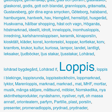
glaskonst
,
godis
,
gott och blandat
,
grannloppis
,
gräsmatta
,
Gustavsberg
,
gör dina egna smycken
,
Göteborg
,
halsband
,
hamburgare
,
hantverk
,
hav
,
Hemgård
,
hemslöjd
,
husgeråd
,
Huskvarna
,
hållbar shopping
,
häst och vagn
,
Höganäs
,
höstmarknad
,
ideellt
,
idrott
,
inneloppis
,
inomhusloppis
,
inredning
,
karlshamnsloppisen
,
keramik
,
kinaporslin
,
kiosktält
,
kläder
,
konst
,
kontorsstol
,
koppar
,
kortlekar
,
korv
,
kramfors
,
krukor
,
kultur
,
kuriosa
,
lampor
,
landet
,
lantligt
,
leksaker
,
ljudböcker
,
ljus stakar
,
ljusstakar
,
Lohärad
,
Loppis
lohärad bygdegård
,
Lohärad if
,
,
loppis
i blekinge
,
loppisrunda
,
loppisstockholm
,
loppmarknad
,
lyktor
,
Marenloppis
,
marknad
,
marknad.
,
mat
,
MHF
,
mortlar
,
musik
,
många säljare
,
måttsund
,
möbler
,
Norrskedika
,
nya
skönthetsprodukter
,
nynäshamn
,
nysilver
,
nytt
,
oh massa
annat!
,
orionteatern
,
parfym
,
Partille
,
plast
,
porslin
,
presenter
,
promenadloppis
,
prydnad
,
prydnader
,