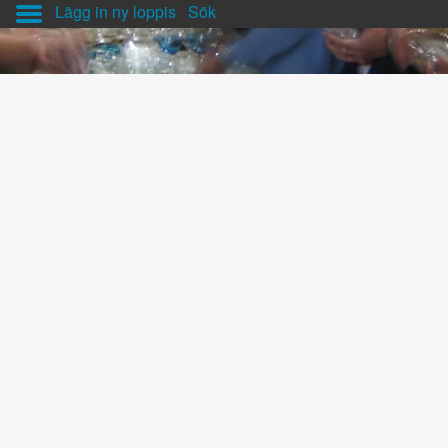
Lägg in ny loppis
Sök