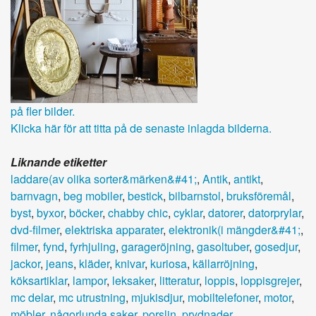
på fler bilder.
Klicka här för att titta på de senaste inlagda bilderna.
Liknande etiketter
laddare(av olika sorter&märken&#41;
,
Antik
,
antikt
,
barnvagn
,
beg mobiler
,
bestick
,
bilbarnstol
,
bruksföremål
,
byst
,
byxor
,
böcker
,
chabby chic
,
cyklar
,
datorer
,
datorprylar
,
dvd-filmer
,
elektriska apparater
,
elektronik(i mängder&#41;
,
filmer
,
fynd
,
fyrhjuling
,
garageröjning
,
gasoltuber
,
gosedjur
,
jackor
,
jeans
,
kläder
,
knivar
,
kuriosa
,
källarröjning
,
köksartiklar
,
lampor
,
leksaker
,
litteratur
,
loppis
,
loppisgrejer
,
mc delar
,
mc utrustning
,
mjukisdjur
,
mobiltelefoner
,
motor
,
möbler
,
någorlunda saker
,
porslin
,
prydnader
,