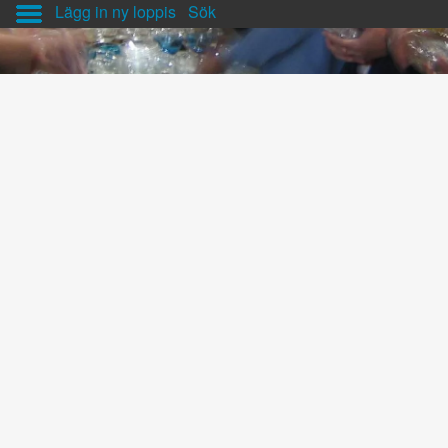
Lägg in ny loppis
Sök