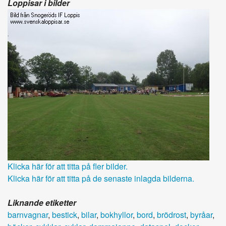
Loppisar i bilder
Klicka här för att titta på fler bilder.
Klicka här för att titta på de senaste inlagda bilderna.
Liknande etiketter
barnvagnar
,
bestick
,
bilar
,
bokhyllor
,
bord
,
brödrost
,
byråar
,