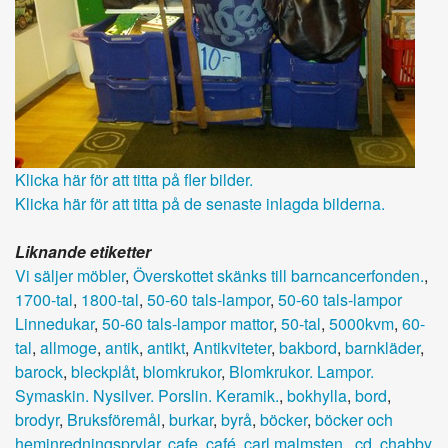
Klicka här för att titta på fler bilder.
Klicka här för att titta på de senaste inlagda bilderna.
Liknande etiketter
Vi säljer möbler
,
Överskottet skänks till barncancerfonden.
,
1700-tal
,
1800-tal
,
50-60 tals-lampor
,
50-60 tals-lampor
Linnedukar
,
50-60 tals-lampor mattor
,
50-tal
,
5000kvm
,
60-
tal
,
allmoge
,
antik
,
antikt
,
Antikviteter
,
bakbord
,
barnkläder
,
barock
,
bleckplåt
,
blomkrukor
,
Blomkrukor. Lampor.
Symaskin. Nysilver. Porslin. Keramik.
,
bokhylla
,
bord
,
brodyr
,
Bruksföremål
,
burkar
,
byrå
,
böcker
,
böcker och
heminredningsprylar
,
cafe
,
café
,
carl malmsten.
,
cd
,
chabby