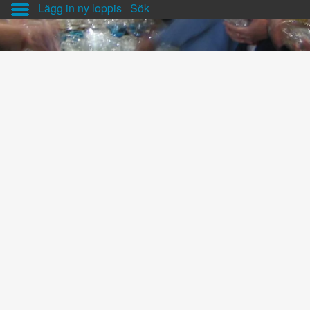
Lägg in ny loppis
Sök