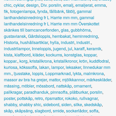
chic
,
cyklar
,
design
,
Div. porslin
,
emalj
,
emaljerat
,
emma
,
fik
,
fotogenlampa
,
fynda
,
fållbänk
,
fåtölj
,
gammal
lanthandelsinredning fr L Harrie mm mm
,
gammal
lanthandelsinredning fr L Harrie mm mm Överskottet
skänkes till barncancerfonden
,
glas
,
gubbhörna
,
gustaviansk
,
Gårdsloppis
,
hembakat
,
heminredning
,
Historia
,
hushållsartiklar
,
hylla
,
industri
,
industri.
,
industrilampor
,
Inneloppis
,
jugend
,
jul
,
karaff
,
keramik
,
kista
,
klaffbord
,
kläder
,
kockums
,
konstglas
,
koppar
,
koppar.
,
korg
,
kristallkrona
,
kristallkronor
,
krön
,
kuddfodral
,
kuriosa
,
kökssoffa
,
lakan
,
lampor
,
leksaker
,
linnedukar mm
mm.
,
ljusstake
,
loppis
,
Loppmarknad
,
lykta
,
malmkrona
,
massor av bra ha grejer
,
mattor
,
mjölkkannor
,
märkeskläder
,
mässing
,
möbler
,
mössbord
,
nattskåp
,
ornament
,
pallkragar
,
paradhanduk
,
pinnsoffa
,
plåtburkar
,
porslin
,
poster
,
pottskåp
,
retro
,
ripsmattor
,
rokoko
,
rullvagnar
,
shabby
,
shabby shic
,
sidebord
,
siden
,
silke
,
skedskåp
,
skåp
,
skåpsäng
,
slagbord
,
smide
,
sockerlådor
,
soffa
,