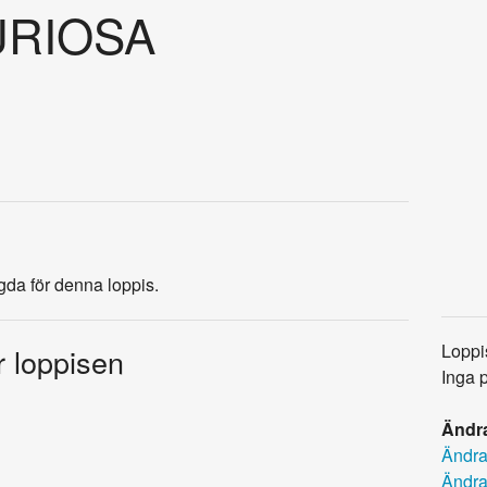
URIOSA
agda för denna loppis.
Loppi
r loppisen
Inga 
Ändra
Ändra
Ändra