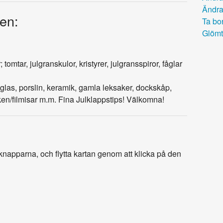
Ändra
en:
Ta bor
Glömt
tomtar, julgranskulor, kristyrer, julgransspiror, fåglar
glas, porslin, keramik, gamla leksaker, dockskåp,
n/filmisar m.m. Fina Julklappstips! Välkomna!
napparna, och flytta kartan genom att klicka på den