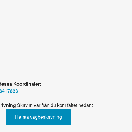
 dessa Koordinater:
78417823
rivning
Skriv in varifrån du kör i fältet nedan: