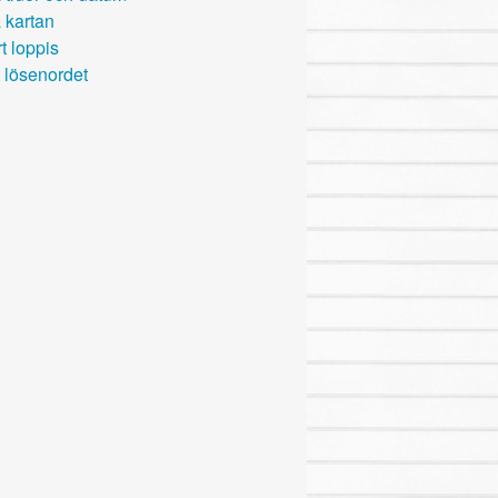
 kartan
t loppis
 lösenordet