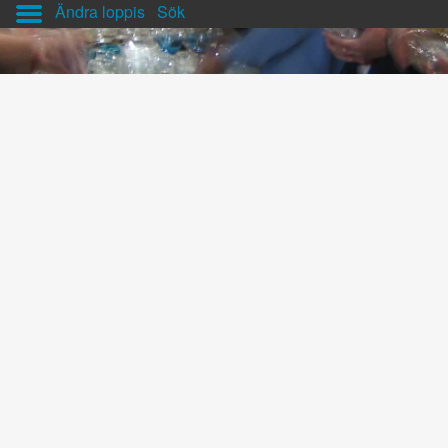
Ändra loppis
Sök