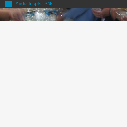
Ändra loppis
Sök