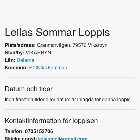
Leilas Sommar Loppis
Plats/adress:
Granmorvägen. 79570 Vikarbyn
Stad/by:
VIKARBYN
Län:
Dalarna
Kommun:
Rättviks kommun
Datum och tider
Inga framtida tider eller datum är inlagda för denna loppis.
Kontaktinformation för loppisen
Telefon: 0735153706
Skicka epost:
leilasmeil
gmail.com