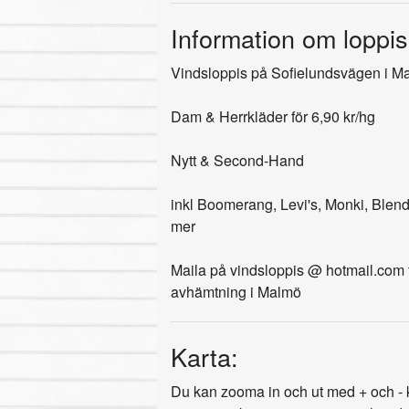
Information om loppis
Vindsloppis på Sofielundsvägen i M
Dam & Herrkläder för 6,90 kr/hg
Nytt & Second-Hand
inkl Boomerang, Levi's, Monki, Ble
mer
Maila på vindsloppis @ hotmail.com för 
avhämtning i Malmö
Karta:
Du kan zooma in och ut med + och - k