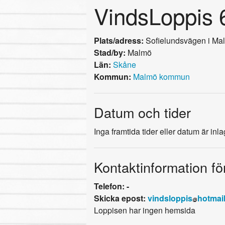
VindsLoppis 6
Plats/adress:
Sofielundsvägen i Ma
Stad/by:
Malmö
Län:
Skåne
Kommun:
Malmö kommun
Datum och tider
Inga framtida tider eller datum är inl
Kontaktinformation fö
Telefon: -
Skicka epost:
vindsloppis
hotmai
Loppisen har ingen hemsida