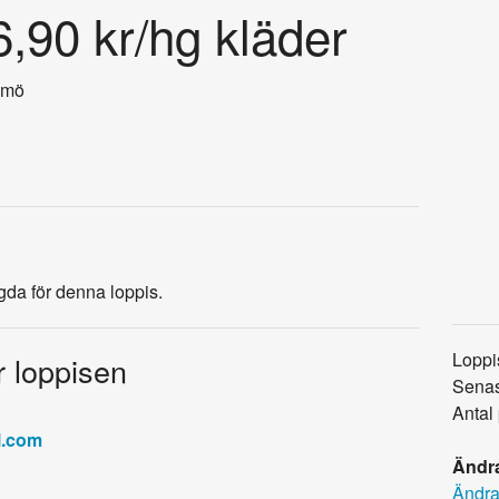
,90 kr/hg kläder
lmö
agda för denna loppis.
Loppi
r loppisen
Senas
Antal
l.com
Ändra
Ändra