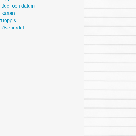
 tider och datum
 kartan
t loppis
 lösenordet