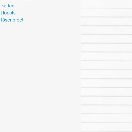
 kartan
t loppis
 lösenordet