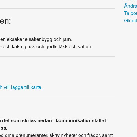
Ändra
Ta bor
en:
Glömt
er,leksaker,elsaker,bygg och järn.
 och kaka,glass och godis,läsk och vatten.
vill lägga till karta.
 det som skrivs nedan i kommunikationsfältet
ess.
 dina prenumeranter, skriv nyheter och frågor, samt