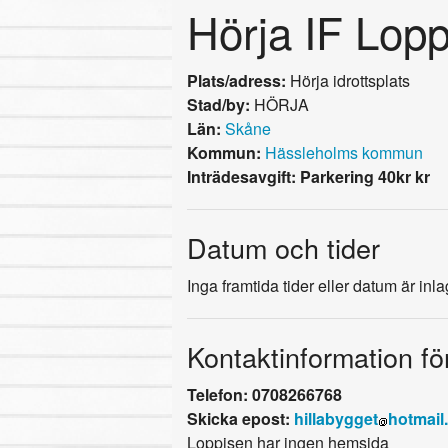
Hörja IF Lopp
Plats/adress:
Hörja idrottsplats
Stad/by:
HÖRJA
Län:
Skåne
Kommun:
Hässleholms kommun
Inträdesavgift: Parkering 40kr kr
Datum och tider
Inga framtida tider eller datum är inl
Kontaktinformation fö
Telefon: 0708266768
Skicka epost:
hillabygget
hotmail
Loppisen har ingen hemsida