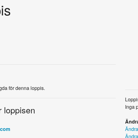
is
agda för denna loppis.
Loppi
Inga 
r loppisen
Ändra
Ändra
.com
Ändra