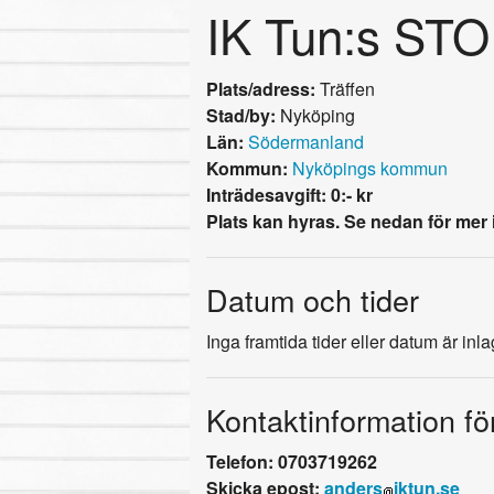
IK Tun:s ST
Plats/adress:
Träffen
Stad/by:
Nyköping
Län:
Södermanland
Kommun:
Nyköpings kommun
Inträdesavgift: 0:- kr
Plats kan hyras. Se nedan för mer 
Datum och tider
Inga framtida tider eller datum är inl
Kontaktinformation fö
Telefon: 0703719262
Skicka epost:
anders
iktun.se