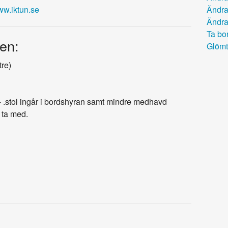
Ändra
www.iktun.se
Ändra
Ta bor
en:
Glömt
tre)
:- .stol ingår i bordshyran samt mindre medhavd
t ta med.