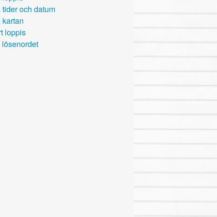
 tider och datum
 kartan
t loppis
 lösenordet