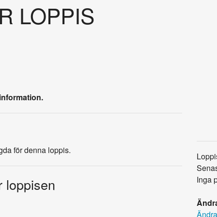
OR LOPPIS
information.
agda för denna loppis.
Loppi
Senas
Inga 
r loppisen
Ändra
Ändra