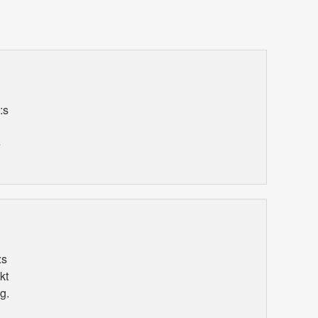
:s
e
:s
kt
g.