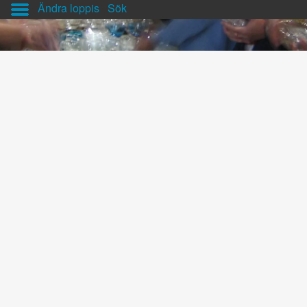
Ändra loppis
Sök