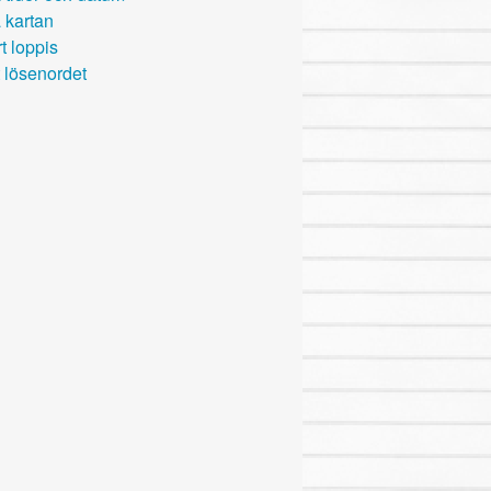
 kartan
t loppis
 lösenordet