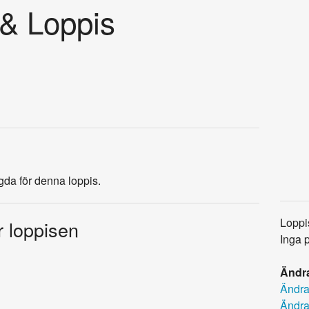
 & Loppis
agda för denna loppis.
Loppi
r loppisen
Inga 
Ändra
Ändra
Ändra