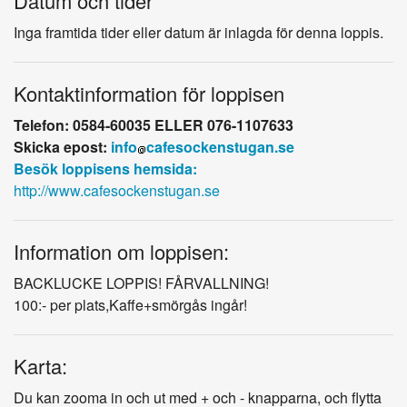
Datum och tider
Inga framtida tider eller datum är inlagda för denna loppis.
Kontaktinformation för loppisen
Telefon: 0584-60035 ELLER 076-1107633
Skicka epost:
info
cafesockenstugan.se
Besök loppisens hemsida:
http://www.cafesockenstugan.se
Information om loppisen:
BACKLUCKE LOPPIS! FÅRVALLNING!
100:- per plats,Kaffe+smörgås ingår!
Karta:
Du kan zooma in och ut med + och - knapparna, och flytta