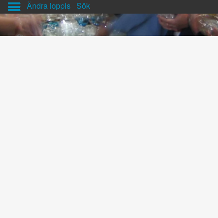
Ändra loppis
Sök